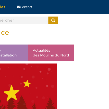
ie !
Contact
nce
e
Actualités
installation
des Moulins du Nord