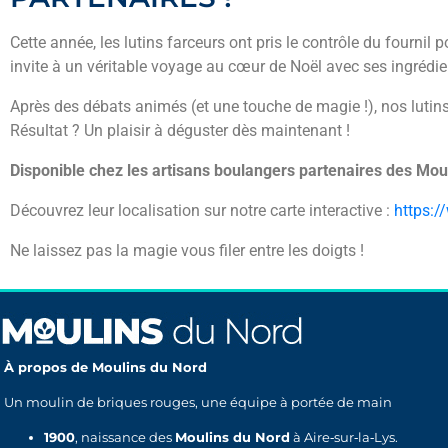
Cette année, les lutins farceurs ont pris le contrôle du fourni
invite à un véritable voyage au cœur de Noël avec ses ingrédi
Après des débats animés (et une touche de magie !), nos lutins 
Résultat ? Un plaisir à déguster dès maintenant !
Disponible chez les artisans boulangers partenaires des Mou
Découvrez leur localisation sur notre carte interactive :
https:/
Ne laissez pas la magie vous filer entre les doigts !
À propos de Moulins du Nord
Un moulin de briques rouges, une équipe à portée de main
1900
, naissance des
Moulins du Nord
à Aire‑sur‑la‑Lys.