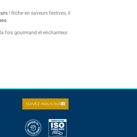
eurs
! Riche en saveurs festives, il
hes
.
à la fois gourmand et enchanteur.
SUIVEZ-NOUS SUR