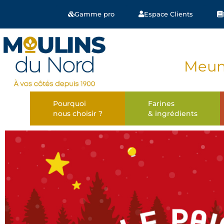
Gamme pro
Espace Clients
Meuni
Pourquoi
Farines
nous choisir ?
& ingrédients