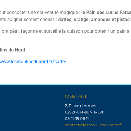
l pour concocter une nouveauté magique :
le Pain des Lutins Farc
ents soigneusement choisis :
dattes, orange, amandes et pistac
ont pétri, façonné et surveillé la cuisson pour obtenir un pain 
lins du Nord
.
/www.lesmoulinsdunord.fr/carte/
CONTACT
2, Place d’Armes
62921 Aire-sur-la-Lys
03 21 39 06 11
contact@lesmoulinsdunord.fr