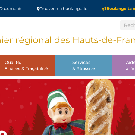
Documents
Trouver ma boulangerie
Boulange ta v
er régional des Hauts-de-Fra
Qualité,
Services
Aid
Filières & Traçabilité
& Réussite
à l’